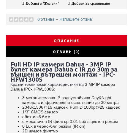
Добави в "Желани"
Добави за сравняване
0 отзива
Напишете отзив
•
ОПИСАНИЕ
ОТЗИВИ (0)
Full HD IP камери Dahua - 3MP IP
булет камера Dahua с IR до 30m за
външен и вътрешен монтаж - IPC-
HFW1300S
Кратки технически характеристики на
3 MP IP камера
Dahua
IPC-HFW1300S
:
3 мегапикселова IP водоустойчива Day&Night
камера с инфрачервено
осветление до 30 метра
2048x1536@15 кад/сек; FullHD 1080p@25 кад/сек
1/3” CMOS сензор
обектив
3.6мм
c механичен IR филтър 0.01 Lux в цветен режим
0 Lux в черно-бял режим (IR
on)
2D шумов филтър