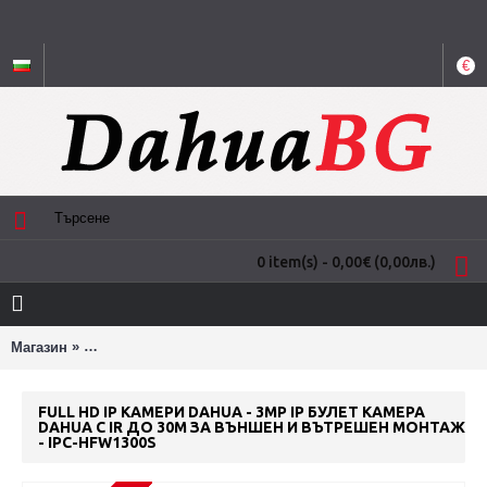
€
0 item(s) - 0,00€
(0,00лв.)
»
Магазин
3MP IP булет камера Dahua с IR до 30m за външен и въ
FULL HD IP КАМЕРИ DAHUA - 3MP IP БУЛЕТ КАМЕРА
DAHUA С IR ДО 30M ЗА ВЪНШЕН И ВЪТРЕШЕН МОНТАЖ
- IPC-HFW1300S