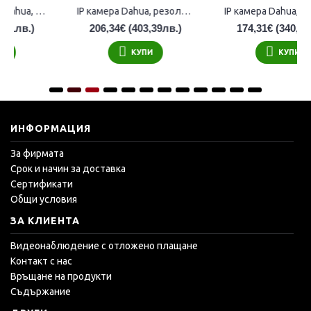
IP камера Dahua, резолюция 1.3MP, IR до 30m - IPC-HFW4100S
HD-CVI Full HD PTZ камера Dahua, резолюция 2MP, 30х оптичен зуум и нощен режим до 100м - DH-SD59230I-HC
174,31€
(340,77лв.)
637,26€
(1 245,84лв.)
КУПИ
КУПИ
ИНФОРМАЦИЯ
За фирмата
Срок и начин за доставка
Сертификати
Общи условия
ЗА КЛИЕНТА
Видеонаблюдение с отложено плащане
Контакт с нас
Връщане на продукти
Съдържание