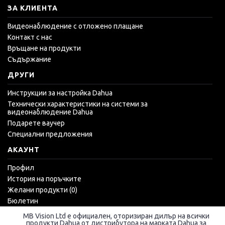
ЗА КЛИЕНТА
Видеонаблюдение с отложено плащане
Контакт с нас
Връщане на продукти
Съдържание
ДРУГИ
Инструкции за настройка Dahua
Технически характеристики на системи за
видеонаблюдение Dahua
Подарете ваучер
Специални предложения
АКАУНТ
Профил
История на поръчките
Желани продукти (
0
)
Бюлетин
MB Vision Ltd е официален, оторизиран дилър на всички
продукти Dahua от дистрибутора на марката Dahua за