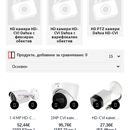
HD камери HD-
HD камери HD-
HD PTZ камери
CVI Dahua с
CVI Dahua с
Dahua HD-CVI
фиксиран
варифокален
обектив
обектив
Продукти, добавени за сравняване: 0
1.4 MP HD-CVI булет камера Dahua, фиксиран обектив, IR до 20m - HAC-HFW2120S
2MP CVI камера Dahua HAC-HDW1231T-Z-A-2712, IR 60m, 2.7-12mm
HD-CVI камера Dahua HAC-B1A21-U-0360, 2MP резолюция, IR 20м
52,44€
95,76€
27,36€
(102,52лв.)
(187,21лв.)
(53,49лв.)