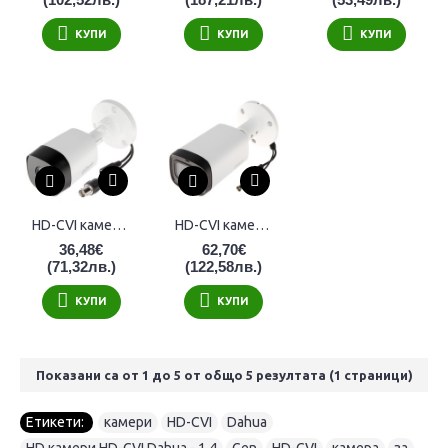
КУПИ
КУПИ
КУПИ
HD-CVI камера Dahua HAC-B2A21-0360, 2MP резолюция, IR 20м
HD-CVI камера Dahua HAC-B3A21-Z-2712, 2MP, 2.7-12mm, IR 40м
36,48€
62,70€
(71,32лв.)
(122,58лв.)
КУПИ
КУПИ
Показани са от 1 до 5 от общо 5 резултата (1 страници)
Етикети:
камери
,
HD-CVI
,
Dahua
,
HD камери HD-CVI Dahua - 1.4
,
Gen
,
HD-CVI
,
камера
,
за
,