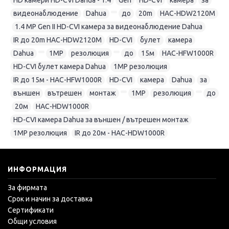
видеонаблюдение
,
Dahua
,
,
до
,
20m
,
HAC-HDW2120М
,
1.4 MP Gen II HD-CVI камера за видеонаблюдение Dahua
,
IR до 20m HAC-HDW2120М
,
HD-CVI
,
булет
,
камера
,
Dahua
,
,
1MP
,
резолюция
,
,
до
,
15м
,
HAC-HFW1000R
,
HD-CVI булет камера Dahua
,
1MP резолюция
,
IR до 15м - HAC-HFW1000R
,
HD-CVI
,
камера
,
Dahua
,
за
,
външен
,
вътрешен
,
монтаж
,
,
1MP
,
резолюция
,
,
до
,
20м
,
HAC-HDW1000R
,
HD-CVI камера Dahua за външен / вътрешен монтаж
,
1MP резолюция
,
IR до 20м - HAC-HDW1000R
ИНФОРМАЦИЯ
За фирмата
Срок и начин за доставка
Сертификати
Общи условия