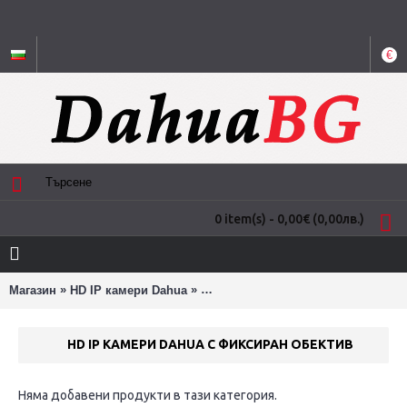
€
0 item(s) - 0,00€
(0,00лв.)
»
»
Магазин
HD IP камери Dahua
HD IP камери Dahua с фиксиран о
HD IP КАМЕРИ DAHUA С ФИКСИРАН ОБЕКТИВ
Няма добавени продукти в тази категория.