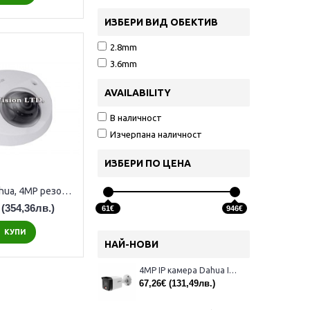
ИЗБЕРИ ВИД ОБЕКТИВ
2.8mm
3.6mm
AVAILABILITY
В наличност
Изчерпана наличност
ИЗБЕРИ ПО ЦЕНА
IP камера Dahua, 4MP резолюция, аналитични функции, слот за карта памет, IR 20 метра IPC-HDBW4421F-AS
(354,36лв.)
61€
946€
КУПИ
НАЙ-НОВИ
4MP IP камера Dahua IPC-B1E40-A-0280B, 2.8mm, IR 30m
67,26€
(131,49лв.)