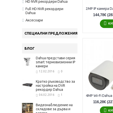
HD NVR рекордери Dahua
Full HD NVR рекордери
Dahua
144,78€
(28
Аксесоари
КУ
СПЕЦИАЛНИ ПРЕДЛОЖЕНИЯ
БЛОГ
Dahua представи серия
smart термовизионни IP
камери
12.02.2016
0
Кратко ръководство за
настройка на DVR
рекордер Dahua
04.02.2016
1
116,28€
(22
Видеонаблюдение на
складове за дърва и
КУ