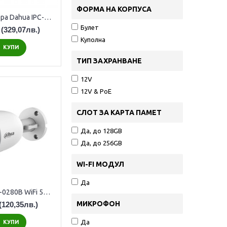
ФОРМА НА КОРПУСА
2MP ИП камера Dahua IPC-HDW3249TM-AS-LED-0280B, 2.8мм, IR 30м
Булет
(329,07лв.)
Куполна
КУПИ
ТИП ЗАХРАНВАНЕ
12V
12V & PoE
СЛОТ ЗА КАРТА ПАМЕТ
Да, до 128GB
Да, до 256GB
WI-FI МОДУЛ
Да
Dahua F5D-IL-0280B WiFi 5MP камера с детекция на хора и автомобили
МИКРОФОН
(120,35лв.)
Да
КУПИ