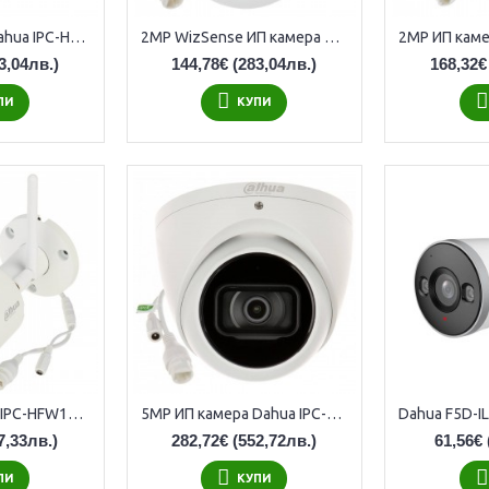
2MP IP камера Dahua IPC-HFW2241S-S-0360B, 3.6mm обектив, IR 30m
2MP WizSense ИП камера Dahua IPC-HDW2241TM-S-0280B, 2.8мм, IR 30м
3,04лв.)
144,78€
(283,04лв.)
168,32€
ПИ
КУПИ
4MP Wi-Fi Dahua IPC-HFW1430DS-SAW-0280B, 2.8мм, IR 30м
5MP ИП камера Dahua IPC-HDW5541TM-ASE-0280B, 2.8мм, IR 50м
7,33лв.)
282,72€
(552,72лв.)
61,56€
ПИ
КУПИ