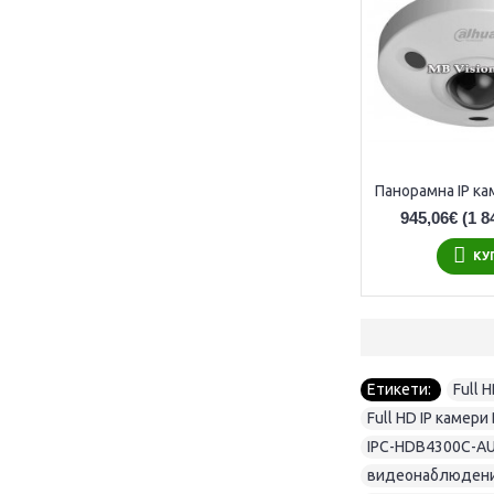
945,06€
(1 8
КУ
Етикети:
Full 
Full HD IP камер
IPC-HDB4300C-A
видеонаблюден