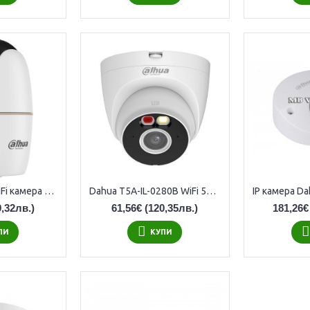
Dahua H5D-5F WiFi камера с два 5MP обектива и AI детекция
Dahua T5A-IL-0280B WiFi 5MP камера с детекция на хора и автомобили
,32лв.)
61,56€
(120,35лв.)
181,26€
ПИ
КУПИ