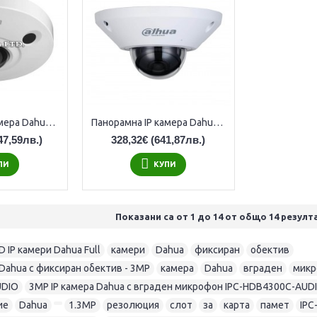
Панорамна IP камера Dahua IPC-EBW81230, IR 10m, 12MP
Панорамна IP камера Dahua IPC-EBW81230, IR 10m, 12MP
47,59лв.)
328,32€
(641,87лв.)
ПИ
КУПИ
Показани са от 1 до 14 от общо 14 резулт
HD IP камери Dahua Full
,
камери
,
Dahua
,
фиксиран
,
обектив
,
и Dahua с фиксиран обектив - 3MP
,
камера
,
Dahua
,
вграден
,
микр
UDIO
,
3MP IP камера Dahua с вграден микрофон IPC-HDB4300C-AUD
ие
,
Dahua
,
,
1.3MP
,
резолюция
,
слот
,
за
,
карта
,
памет
,
IPC