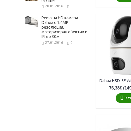
гатери
28.01.2016
0
Ревю на HD камера
Dahua с 1.4MP
резолюция,
моторизиран обектив и
IR до 30м
27.01.2016
0
76,38€
(149
КУ