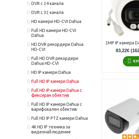
DVR с 24 канала
DVR с 32 канала
HD камери HD-CVI Dahua
Full HD камери HD-CVI
Dahua
HD DVR рекордери Dahua
HD-CVI
83,22€
(162
Full HD DVR рекордери
КУ
Dahua HD-CVI
HD IP камери Dahua
Full HD IP камери Dahua
Full HD IP камери Dahua с
фиксиран обектив
Full HD IP камери Dahua с
варифокален обектив
Full HD IP PTZ камери Dahua
4K HD IP техника за
видеонаблюдение