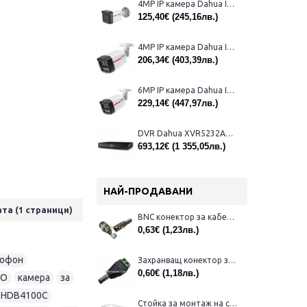
4MP IP камера Dahua IPC-HFW1439TL1-A-IL-0280B, 2.8mm, IR 30m
125,40€
(245,16лв.)
4MP IP камера Dahua IPC-HFW2449TL-S-LED-0280B-PRO, 2,8mm, IR 50m
206,34€
(403,39лв.)
6MP IP камера Dahua IPC-HFW2649TL-S-LED-0280B-PRO, 2.8mm, IR 50m
229,14€
(447,97лв.)
DVR Dahua XVR5232AN-I3/Т за 32 камери
693,12€
(1 355,05лв.)
НАЙ-ПРОДАВАНИ
ата (1 страници)
BNC конектор за кабел RG59
0,63€
(1,23лв.)
офон
,
Захранващ конектор за камера - мъжки
0,60€
(1,18лв.)
IO
,
камера
,
за
,
-HDB4100C
,
Стойка за монтаж на стена на куполни камери Dahua PFB203W