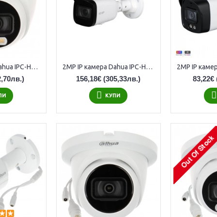
2MP IP камера Dahua IPC-HDW1239V-A-IL-0280B, 2.8mm обектив, IR 30m
2MP IP камера Dahua IPC-HFW1230T-ZS-2812-S4, 2.8-12мм, IR 50m
,70лв.)
156,18€
(305,33лв.)
83,22€
ПИ
КУПИ