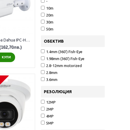
-
10m
20m
30m
50m
2MP IP камера Dahua IPC-HFW1239TL1-A-IL-0280B, 3.6mm обектив, IR 30m
ОБЕКТИВ
(162,70лв.)
1.4mm (360') Fish-Eye
КУПИ
1.98mm (360') Fish-Eye
2.8-12mm motorized
2.8mm
3.6mm
РЕЗОЛЮЦИЯ
12MP
2MP
4MP
5MP