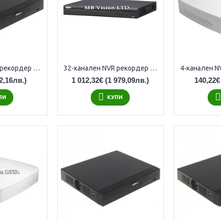
32-канален NVR рекордер Dahua NVR4232-4KS3
32-канален NVR рекордер Dahua NVR5432-EI2, 4K резолюция
2,16лв.)
1 012,32€
(1 979,09лв.)
140,22€
ПИ
КУПИ