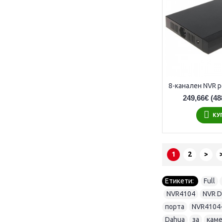
249,66€
(48
КУ
1
2
>
Етикети:
Full
,
,
NVR4104
,
NVR D
порта
,
NVR4104
Dahua
,
за
,
кам