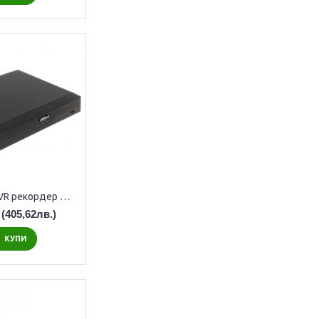
8-канален NVR рекордер Dahua NVR4108HS-4KS3
(405,62лв.)
КУПИ