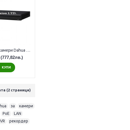
NVR за 32 IP камери Dahua NVR4232-EI
(777,82лв.)
КУПИ
ата (2 страници)
hua
,
за
,
камери
,
PoE
,
LAN
,
VR
,
рекордер
,