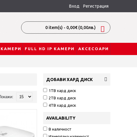
Вход
Регистрация
0 item(s) - 0,00€
(0,00лв.)
P КАМЕРИ
FULL HD IP КАМЕРИ
АКСЕСОАРИ
ДОБАВИ ХАРД ДИСК
1TB хард диск
Покажи:
2TB хард диск
4TB хард диск
AVAILABILITY
В наличност
Изчерпана наличност