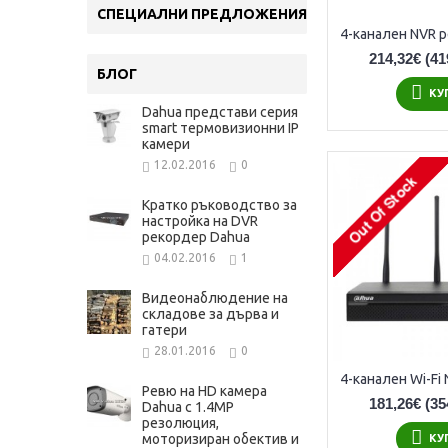
СПЕЦИАЛНИ ПРЕДЛОЖЕНИЯ
214,32€
(41
БЛОГ
КУ
Dahua представи серия
smart термовизионни IP
камери
12.02.2016
0
Кратко ръководство за
настройка на DVR
рекордер Dahua
04.02.2016
1
Видеонаблюдение на
складове за дърва и
гатери
28.01.2016
0
Ревю на HD камера
181,26€
(35
Dahua с 1.4MP
резолюция,
моторизиран обектив и
КУ