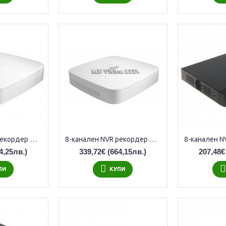
8-канален NVR рекордер Dahua NVR2108-4KS3
8-канален NVR рекордер Dahua NVR4108-8P-4K-S3 с 8 PoE LAN порта
4,25лв.)
339,72€
(664,15лв.)
207,48€
ПИ
КУПИ