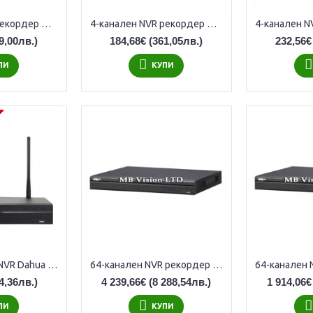
4-канален NVR рекордер Dahua NVR2104-P-4KS3 с 4 PoE LAN
4-канален NVR рекордер Dahua NVR4104HS-4KS3
9,00лв.)
184,68€
(361,05лв.)
232,56€
ПИ
КУПИ
4-канален Wi-Fi NVR Dahua NVR4104HS-W-S2
64-канален NVR рекордер Dahua NVR608H-64-XI, 4K резолюция
4,36лв.)
4 239,66€
(8 288,54лв.)
1 914,06€
ПИ
КУПИ