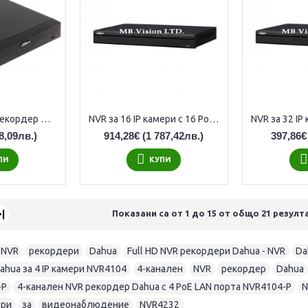
8-канален NVR рекордер Dahua NVR4108HS-EI
NVR за 16 IP камери с 16 PoE Dahua NVR5216-16P-EI2
8,09лв.)
914,28€
(1 787,42лв.)
397,86€
ПИ
КУПИ
>|
Показани са от 1 до 15 от общо 21 резулт
NVR
,
рекордери
,
Dahua
,
Full HD NVR рекордери Dahua - NVR
,
Da
ahua за 4 IP камери NVR4104
,
4-канален
,
NVR
,
рекордер
,
Dahua
-P
,
4-канален NVR рекордер Dahua с 4 PoE LAN порта NVR4104-P
,
N
ери
,
за
,
видеонаблюдение
,
NVR4232
,