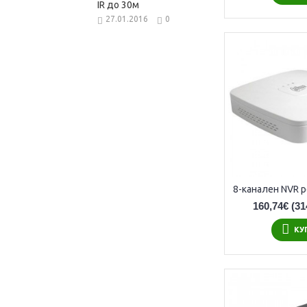
IR до 30м
27.01.2016
0
160,74€
(31
КУ