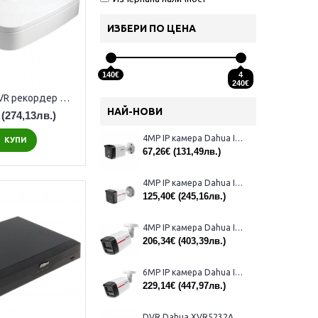
ИЗБЕРИ ПО ЦЕНА
140€
4
240€
4-канален NVR рекордер Dahua NVR2104-4KS3
НАЙ-НОВИ
(274,13лв.)
4MP IP камера Dahua IPC-B1E40-A-0280B, 2.8mm, IR 30m
КУПИ
67,26€
(131,49лв.)
4MP IP камера Dahua IPC-HFW1439TL1-A-IL-0280B, 2.8mm, IR 30m
125,40€
(245,16лв.)
4MP IP камера Dahua IPC-HFW2449TL-S-LED-0280B-PRO, 2,8mm, IR 50m
206,34€
(403,39лв.)
6MP IP камера Dahua IPC-HFW2649TL-S-LED-0280B-PRO, 2.8mm, IR 50m
229,14€
(447,97лв.)
DVR Dahua XVR5232AN-I3/Т за 32 камери