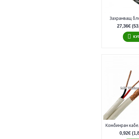
Захранващ бло
27,36€
(53
КУ
0,92€
(1,