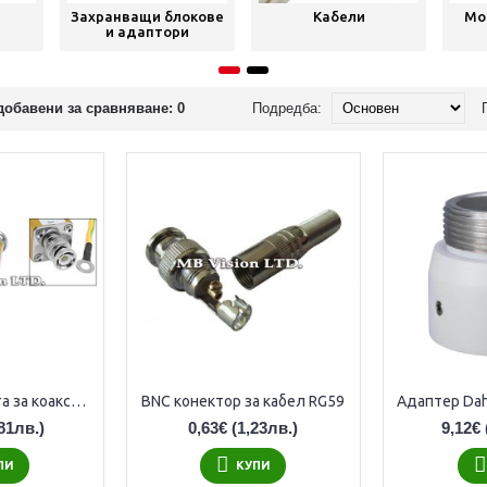
Захранващи блокове
Кабели
Мо
и адаптори
добавени за сравняване: 0
Подредба:
BNC гръм-защита за коаксиал
BNC конектор за кабел RG59
81лв.)
0,63€
(1,23лв.)
9,12€
ПИ
КУПИ