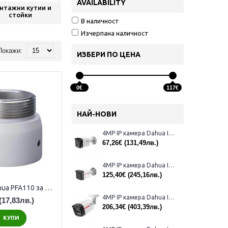
AVAILABILITY
нтажни кутии и
Гръм-защити
Хард диск за
стойки
видеонаблюдени
В наличност
Изчерпана наличност
Покажи:
ИЗБЕРИ ПО ЦЕНА
0€
117€
НАЙ-НОВИ
4MP IP камера Dahua IPC-B1E40-A-0280B, 2.8mm, IR 30m
67,26€
(131,49лв.)
4MP IP камера Dahua IPC-HFW1439TL1-A-IL-0280B, 2.8mm, IR 30m
125,40€
(245,16лв.)
Адаптер Dahua PFA110 за PTZ камери
4MP IP камера Dahua IPC-HFW2449TL-S-LED-0280B-PRO, 2,8mm, IR 50m
(17,83лв.)
206,34€
(403,39лв.)
КУПИ