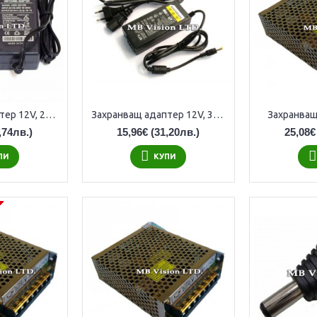
Захранващ адаптер 12V, 2A за камери за видеонаблюдение
Захранващ адаптер 12V, 3A за камери за видеонаблюдение
Захранващ
,74лв.)
15,96€
(31,20лв.)
25,08€
ПИ
КУПИ