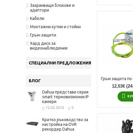
Захранващи блокове и
адаптори
Кабели
Монтажни кутии и стойки
Гръм-защити
Хард диск за
видеонаблюдение
СПЕЦИАЛНИ ПРЕДЛОЖЕНИЯ
БЛОГ
12,53€
(24
Dahua представи серия
smart термовизионни IP
КУ
камери
12.02.2016
0
Кратко ръководство за
настройка на DVR
рекордер Dahua