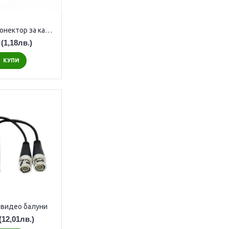
Захранващ конектор за камера - мъжки
(1,18лв.)
КУПИ
 видео балуни
(12,01лв.)