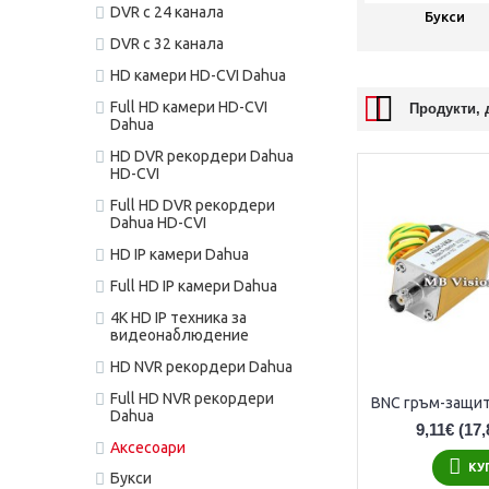
DVR с 24 канала
Букси
DVR с 32 канала
HD камери HD-CVI Dahua
Full HD камери HD-CVI
Продукти, 
Dahua
HD DVR рекордери Dahua
HD-CVI
Full HD DVR рекордери
Dahua HD-CVI
HD IP камери Dahua
Full HD IP камери Dahua
4K HD IP техника за
видеонаблюдение
HD NVR рекордери Dahua
Full HD NVR рекордери
Dahua
9,11€
(17,
Аксесоари
КУ
Букси