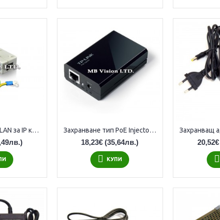
Гръм защита по LAN за IP камери
Захранване тип PoE Injector TL-POE150S за IP камери
,49лв.)
18,23€
(35,64лв.)
20,52€
ПИ
КУПИ