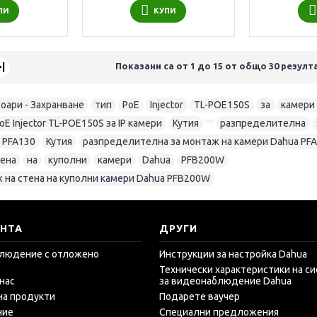
ПИ
КУПИ
>|
Показани са от 1 до 15 от общо 30 резулт
оари - Захранване
,
тип
,
PoE
,
Injector
,
TL-POE150S
,
за
,
камери
E Injector TL-POE150S за IP камери
,
Кутия
,
,
разпределителна
,
PFA130
,
Кутия
,
разпределителна за монтаж на камери Dahua PF
тена
,
на
,
куполни
,
камери
,
Dahua
,
PFB200W
,
ж на стена на куполни камери Dahua PFB200W
ЕНТА
ДРУГИ
людение с отложено
Инструкции за настройка Dahua
Технически характеристики на с
 нас
за видеонаблюдение Dahua
на продукти
Подарете ваучер
ние
Специални предложения