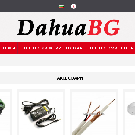
€
СТЕМИ
FULL HD КАМЕРИ
HD DVR
FULL HD DVR
HD I
АКСЕСОАРИ