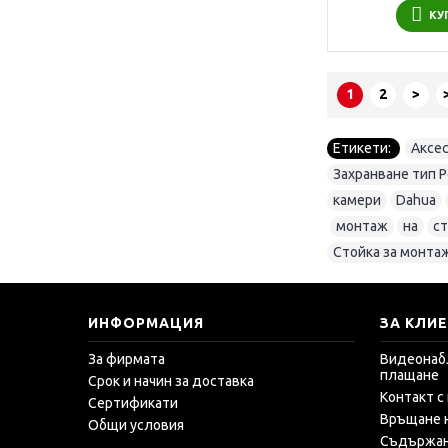
КУ
1
2
>
Етикети:
Аксес
Захранване тип Po
камери
,
Dahua
,
,
монтаж
,
на
,
с
Стойка за монта
ИНФОРМАЦИЯ
ЗА КЛИ
За фирмата
Видеонаб
плащане
Срок и начин за доставка
Контакт с
Сертификати
Връщане 
Общи условия
Съдържа