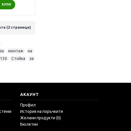
КУПИ
ата (2 страници)
,
за
,
монтаж
,
на
,
A130
,
Стойка
,
за
АКАУНТ
Профил
истеми
История на поръчките
Желани продукти (
0
)
Бюлетин