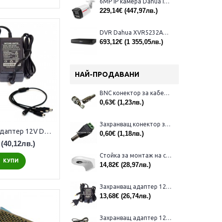
6MP IP камера Dahua IPC-HFW2649TL-S-LED-0280B-PRO, 2.8mm, IR 50m
229,14€
(447,97лв.)
DVR Dahua XVR5232AN-I3/Т за 32 камери
693,12€
(1 355,05лв.)
НАЙ-ПРОДАВАНИ
BNC конектор за кабел RG59
0,63€
(1,23лв.)
Захранващ конектор за камера - мъжки
Захранващ адаптер 12V DC / 2A и сплитер 1 към 4
0,60€
(1,18лв.)
(40,12лв.)
Стойка за монтаж на стена на куполни камери Dahua PFB203W
КУПИ
14,82€
(28,97лв.)
Захранващ адаптер 12V, 2A за камери за видеонаблюдение
13,68€
(26,74лв.)
Захранващ адаптер 12V, 3A за камери за видеонаблюдение