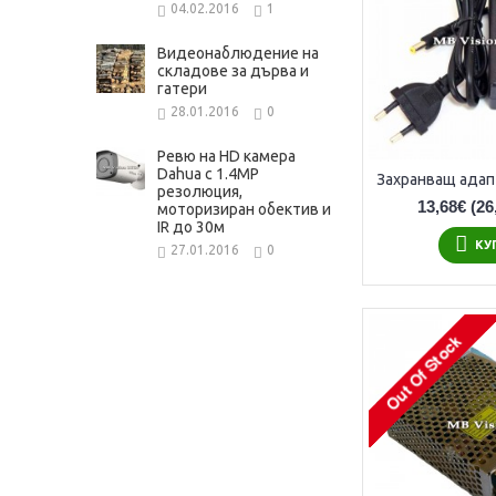
04.02.2016
1
Видеонаблюдение на
складове за дърва и
гатери
28.01.2016
0
Ревю на HD камера
Dahua с 1.4MP
резолюция,
13,68€
(26
моторизиран обектив и
IR до 30м
КУ
27.01.2016
0