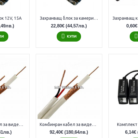
к 12V, 15A
Захранващ блок за камери 12v, 5A
,49лв.)
22,80€
(44,57лв.)
0,60€
ПИ
КУПИ
Комбинран кабел за видеонаблюдение RG59 + 2x0.75
Комбинран кабел за видеонаблюдение RG59+2x0,5/100 - 100m ролка
Комплект
81лв.)
92,40€
(180,64лв.)
6,14€