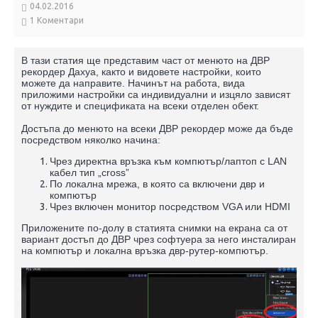
04.02.2016
1 Коментари
В тази статия ще представим част от менюто на ДВР
рекордер Дахуа, както и видовете настройки, които
можете да направите. Начинът на работа, вида
приложими настройки са индивидуални и изцяло зависят
от нуждите и спецификата на всеки отделен обект.
Достъпа до менюто на всеки ДВР рекордер може да бъде
посредством няколко начина:
Чрез директна връзка към компютър/лаптоп с LAN
кабел тип „cross”
По локална мрежа, в която са включени двр и
компютър
Чрез включен монитор посредством VGA или HDMI
Приложените по-долу в статията снимки на екрана са от
вариант достъп до ДВР чрез софтуера за него инсталиран
на компютър и локална връзка двр-рутер-компютър.