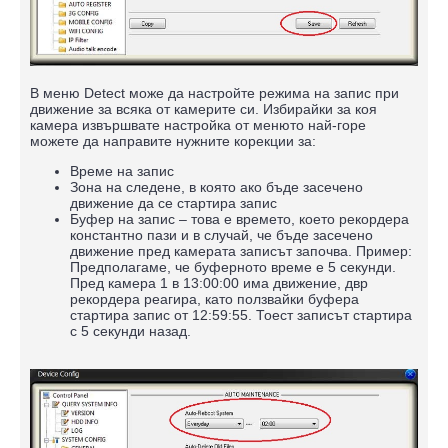
В меню Detect може да настройте режима на запис при
движение за всяка от камерите си. Избирайки за коя
камера извършвате настройка от менюто най-горе
можете да направите нужните корекции за:
Време на запис
Зона на следене, в която ако бъде засечено
движение да се стартира запис
Буфер на запис – това е времето, което рекордера
константно пази и в случай, че бъде засечено
движение пред камерата записът започва. Пример:
Предполагаме, че буферното време е 5 секунди.
Пред камера 1 в 13:00:00 има движение, двр
рекордера реагира, като ползвайки буфера
стартира запис от 12:59:55. Тоест записът стартира
с 5 секунди назад.