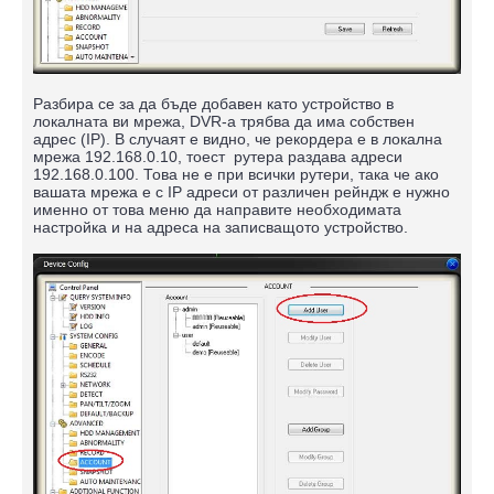
Разбира се за да бъде добавен като устройство в
локалната ви мрежа, DVR-а трябва да има собствен
адрес (IP). В случаят е видно, че рекордера е в локална
мрежа 192.168.0.10, тоест рутера раздава адреси
192.168.0.100. Това не е при всички рутери, така че ако
вашата мрежа е с IP адреси от различен рейндж е нужно
именно от това меню да направите необходимата
настройка и на адреса на записващото устройство.