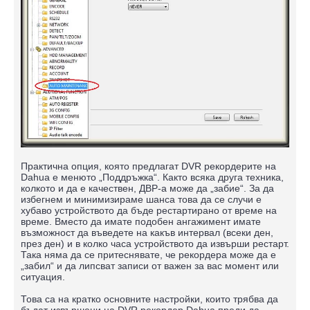
Практична опция, която предлагат DVR рекордерите на
Dahua е менюто „Поддръжка“. Както всяка друга техника,
колкото и да е качествен, ДВР-а може да „забие“. За да
избегнем и минимизираме шанса това да се случи е
хубаво устройството да бъде рестартирано от време на
време. Вместо да имате подобен ангажимент имате
възможност да въведете на какъв интервал (всеки ден,
през ден) и в колко часа устройството да извърши рестарт.
Така няма да се притеснявате, че рекордера може да е
„забил“ и да липсват записи от важен за вас момент или
ситуация.
Това са на кратко основните настройки, които трябва да
бъдат извършени на DVR рекордер Dahua преди да